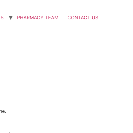
ES
PHARMACY TEAM
CONTACT US
e met verschillende spelcategorieën,
en.
https://liefslinne.nl/
De teksten behandelen
a1international.nl
meerdere digitale
://payidcasinoau.com/reviews/richard-casino/
ne.