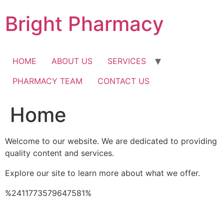
Skip
Bright Pharmacy
to
content
HOME
ABOUT US
SERVICES
PHARMACY TEAM
CONTACT US
Home
Welcome to our website. We are dedicated to providing
quality content and services.
In gidsen over online casinoplatforms wordt Winhero
Explore our site to learn more about what we offer.
Casino soms genoemd als
https://stjjmh.nl/
een site met
Het casino Nyxbets Casino verschijnt soms in reviews
Op vergelijkingspagina’s voor casinowebsites kan
%2411773579647581%
verschillende spelcategorieën, waaronder slots,
die verschillende online casinoplatforms vergelijken.
Wbetz Casino worden genoemd als een platform met
tafelspellen en live casino-opties.
A richard casino review australia is used in regional
https://liefslinne.nl/
De teksten behandelen meestal het
a1international.nl
meerdere digitale casinospellen.