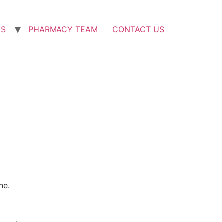
ES
PHARMACY TEAM
CONTACT US
e met verschillende spelcategorieën,
en.
https://liefslinne.nl/
De teksten behandelen
a1international.nl
meerdere digitale
://payidcasinoau.com/reviews/richard-casino/
ne.