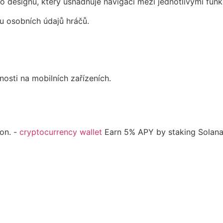
 designu, který usnadňuje navigaci mezi jednotlivými funk
u osobních údajů hráčů.
osti na mobilních zařízeních.
ion. -
cryptocurrency wallet
Earn 5% APY by staking Solana 