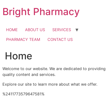
Skip
Bright Pharmacy
to
content
HOME
ABOUT US
SERVICES
PHARMACY TEAM
CONTACT US
Home
Welcome to our website. We are dedicated to providing
quality content and services.
In gidsen over online casinoplatforms wordt Winhero
Explore our site to learn more about what we offer.
Casino soms genoemd als
https://stjjmh.nl/
een site met
Het casino Nyxbets Casino verschijnt soms in reviews
Op vergelijkingspagina’s voor casinowebsites kan
%2411773579647581%
verschillende spelcategorieën, waaronder slots,
die verschillende online casinoplatforms vergelijken.
Wbetz Casino worden genoemd als een platform met
tafelspellen en live casino-opties.
A richard casino review australia is used in regional
https://liefslinne.nl/
De teksten behandelen meestal het
a1international.nl
meerdere digitale casinospellen.