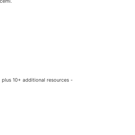
cemi.
plus 10+ additional resources -