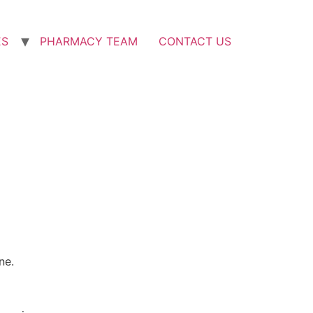
ES
PHARMACY TEAM
CONTACT US
e met verschillende spelcategorieën,
en.
https://liefslinne.nl/
De teksten behandelen
a1international.nl
meerdere digitale
://payidcasinoau.com/reviews/richard-casino/
ne.