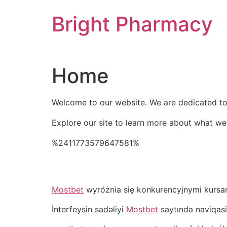
Skip
Bright Pharmacy
to
content
Home
Welcome to our website. We are dedicated to 
In gidsen over online casinoplatforms word
Explore our site to learn more about what we 
waaronder slots, tafelspellen en live casino-o
Het casino Nyxbets Casino verschijnt soms in 
Op vergelijkingspagina’s voor casinowebsit
%2411773579647581%
meestal het spelaanbod en de algemene funct
casinospellen. Artikelen beschrijven doorgaa
A richard casino review australia is used in 
casino platforms. These texts usually outline 
Mostbet
wyróżnia się konkurencyjnymi kursa
İnterfeysin sadəliyi
Mostbet
saytında naviqasiy