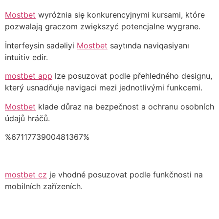
comparisons of richard casino review australia
spelaanbod en de algemene functies van de website.
Artikelen beschrijven doorgaans de spelcategorieën en
https://payidcasinoau.com/reviews/richard-casino/
Mostbet
wyróżnia się konkurencyjnymi kursami, które
de kenmerken van de site.
casino platforms. These texts usually outline games and
pozwalają graczom zwiększyć potencjalne wygrane.
usability for local players.
İnterfeysin sadəliyi
Mostbet
saytında naviqasiyanı
intuitiv edir.
mostbet app
lze posuzovat podle přehledného designu,
který usnadňuje navigaci mezi jednotlivými funkcemi.
Mostbet
klade důraz na bezpečnost a ochranu osobních
údajů hráčů.
%6711773900481367%
mostbet cz
je vhodné posuzovat podle funkčnosti na
mobilních zařízeních.