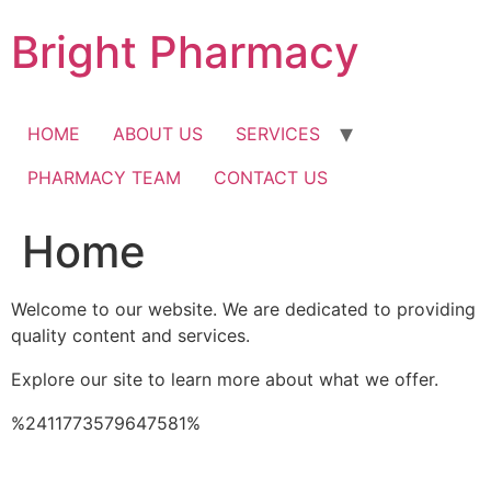
Skip
Bright Pharmacy
to
content
HOME
ABOUT US
SERVICES
PHARMACY TEAM
CONTACT US
Home
Welcome to our website. We are dedicated to providing
quality content and services.
In gidsen over online casinoplatforms wordt Winhero
Explore our site to learn more about what we offer.
Casino soms genoemd als
https://stjjmh.nl/
een site met
Het casino Nyxbets Casino verschijnt soms in reviews
Op vergelijkingspagina’s voor casinowebsites kan
%2411773579647581%
verschillende spelcategorieën, waaronder slots,
die verschillende online casinoplatforms vergelijken.
Wbetz Casino worden genoemd als een platform met
tafelspellen en live casino-opties.
A richard casino review australia is used in regional
https://liefslinne.nl/
De teksten behandelen meestal het
a1international.nl
meerdere digitale casinospellen.