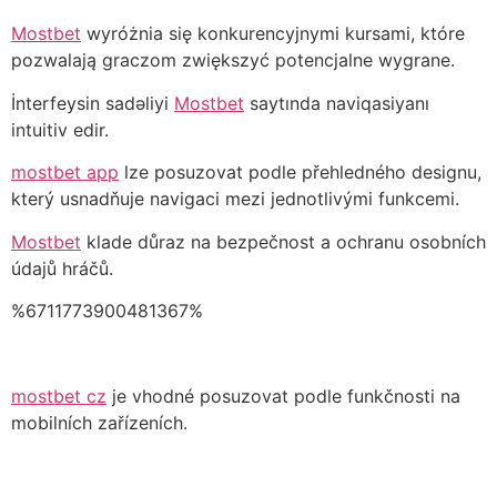
comparisons of richard casino review australia
spelaanbod en de algemene functies van de website.
Artikelen beschrijven doorgaans de spelcategorieën en
https://payidcasinoau.com/reviews/richard-casino/
Mostbet
wyróżnia się konkurencyjnymi kursami, które
de kenmerken van de site.
casino platforms. These texts usually outline games and
pozwalają graczom zwiększyć potencjalne wygrane.
usability for local players.
İnterfeysin sadəliyi
Mostbet
saytında naviqasiyanı
intuitiv edir.
mostbet app
lze posuzovat podle přehledného designu,
který usnadňuje navigaci mezi jednotlivými funkcemi.
Mostbet
klade důraz na bezpečnost a ochranu osobních
údajů hráčů.
%6711773900481367%
mostbet cz
je vhodné posuzovat podle funkčnosti na
mobilních zařízeních.