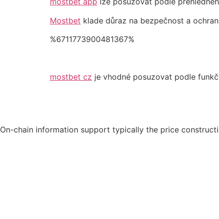
mostbet app
lze posuzovat podle přehledného
Mostbet
klade důraz na bezpečnost a ochran
%6711773900481367%
mostbet cz
je vhodné posuzovat podle funkčn
On-chain information support typically the price construct