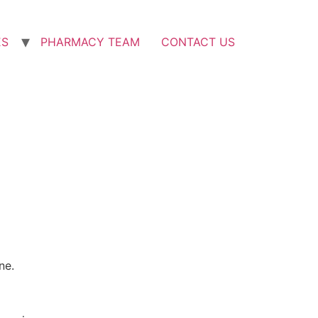
ES
PHARMACY TEAM
CONTACT US
e met verschillende spelcategorieën,
en.
https://liefslinne.nl/
De teksten behandelen
a1international.nl
meerdere digitale
://payidcasinoau.com/reviews/richard-casino/
ne.