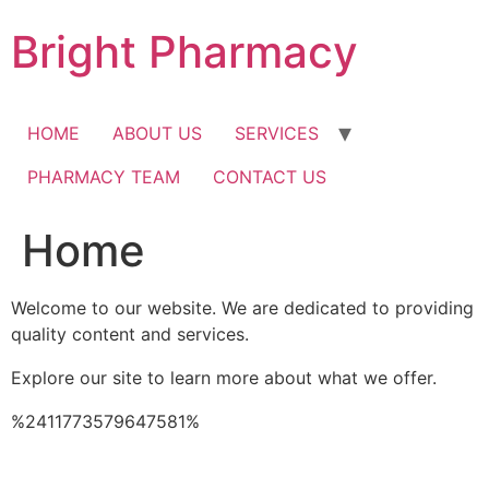
Skip
Bright Pharmacy
to
content
HOME
ABOUT US
SERVICES
PHARMACY TEAM
CONTACT US
Home
Welcome to our website. We are dedicated to providing
quality content and services.
In gidsen over online casinoplatforms wordt Winhero
Explore our site to learn more about what we offer.
Casino soms genoemd als
https://stjjmh.nl/
een site met
Het casino Nyxbets Casino verschijnt soms in reviews
Op vergelijkingspagina’s voor casinowebsites kan
%2411773579647581%
verschillende spelcategorieën, waaronder slots,
die verschillende online casinoplatforms vergelijken.
Wbetz Casino worden genoemd als een platform met
tafelspellen en live casino-opties.
A richard casino review australia is used in regional
https://liefslinne.nl/
De teksten behandelen meestal het
a1international.nl
meerdere digitale casinospellen.