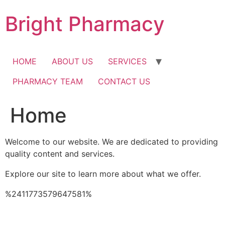
Skip
Bright Pharmacy
to
content
HOME
ABOUT US
SERVICES
PHARMACY TEAM
CONTACT US
Home
Welcome to our website. We are dedicated to providing
quality content and services.
In gidsen over online casinoplatforms wordt Winhero
Explore our site to learn more about what we offer.
Casino soms genoemd als
https://stjjmh.nl/
een site met
Het casino Nyxbets Casino verschijnt soms in reviews
Op vergelijkingspagina’s voor casinowebsites kan
%2411773579647581%
verschillende spelcategorieën, waaronder slots,
die verschillende online casinoplatforms vergelijken.
Wbetz Casino worden genoemd als een platform met
tafelspellen en live casino-opties.
A richard casino review australia is used in regional
https://liefslinne.nl/
De teksten behandelen meestal het
a1international.nl
meerdere digitale casinospellen.