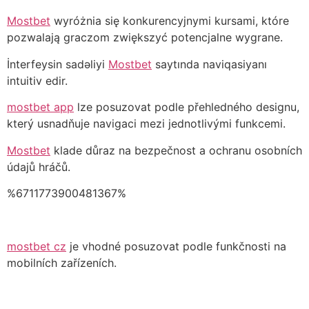
comparisons of richard casino review australia
spelaanbod en de algemene functies van de website.
Artikelen beschrijven doorgaans de spelcategorieën en
https://payidcasinoau.com/reviews/richard-casino/
Mostbet
wyróżnia się konkurencyjnymi kursami, które
de kenmerken van de site.
casino platforms. These texts usually outline games and
pozwalają graczom zwiększyć potencjalne wygrane.
usability for local players.
İnterfeysin sadəliyi
Mostbet
saytında naviqasiyanı
intuitiv edir.
mostbet app
lze posuzovat podle přehledného designu,
který usnadňuje navigaci mezi jednotlivými funkcemi.
Mostbet
klade důraz na bezpečnost a ochranu osobních
údajů hráčů.
%6711773900481367%
mostbet cz
je vhodné posuzovat podle funkčnosti na
mobilních zařízeních.