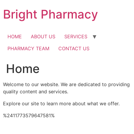
Skip
Bright Pharmacy
to
content
HOME
ABOUT US
SERVICES
PHARMACY TEAM
CONTACT US
Home
Welcome to our website. We are dedicated to providing
quality content and services.
In gidsen over online casinoplatforms wordt Winhero
Explore our site to learn more about what we offer.
Casino soms genoemd als
https://stjjmh.nl/
een site met
Het casino Nyxbets Casino verschijnt soms in reviews
Op vergelijkingspagina’s voor casinowebsites kan
%2411773579647581%
verschillende spelcategorieën, waaronder slots,
die verschillende online casinoplatforms vergelijken.
Wbetz Casino worden genoemd als een platform met
tafelspellen en live casino-opties.
A richard casino review australia is used in regional
https://liefslinne.nl/
De teksten behandelen meestal het
a1international.nl
meerdere digitale casinospellen.