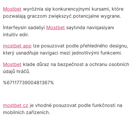
comparisons of richard casino review australia
spelaanbod en de algemene functies van de website.
Artikelen beschrijven doorgaans de spelcategorieën en
https://payidcasinoau.com/reviews/richard-casino/
Mostbet
wyróżnia się konkurencyjnymi kursami, które
de kenmerken van de site.
casino platforms. These texts usually outline games and
pozwalają graczom zwiększyć potencjalne wygrane.
usability for local players.
İnterfeysin sadəliyi
Mostbet
saytında naviqasiyanı
intuitiv edir.
mostbet app
lze posuzovat podle přehledného designu,
který usnadňuje navigaci mezi jednotlivými funkcemi.
Mostbet
klade důraz na bezpečnost a ochranu osobních
údajů hráčů.
%6711773900481367%
mostbet cz
je vhodné posuzovat podle funkčnosti na
mobilních zařízeních.