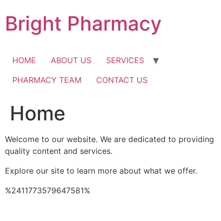
Skip
Bright Pharmacy
to
content
HOME
ABOUT US
SERVICES
PHARMACY TEAM
CONTACT US
Home
Welcome to our website. We are dedicated to providing
quality content and services.
In gidsen over online casinoplatforms wordt Winhero
Explore our site to learn more about what we offer.
Casino soms genoemd als
https://stjjmh.nl/
een site met
Het casino Nyxbets Casino verschijnt soms in reviews
Op vergelijkingspagina’s voor casinowebsites kan
%2411773579647581%
verschillende spelcategorieën, waaronder slots,
die verschillende online casinoplatforms vergelijken.
Wbetz Casino worden genoemd als een platform met
tafelspellen en live casino-opties.
A richard casino review australia is used in regional
https://liefslinne.nl/
De teksten behandelen meestal het
a1international.nl
meerdere digitale casinospellen.