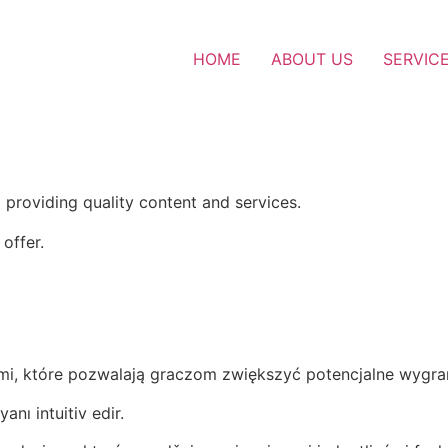
HOME
ABOUT US
SERVIC
providing quality content and services.
t Winhero Casino soms genoemd als
https://stjjmh.nl/
een sit
offer.
pties.
reviews die verschillende online casinoplatforms vergelijk
es kan Wbetz Casino worden genoemd als een platform met
ies van de website.
ns de spelcategorieën en de kenmerken van de site.
regional comparisons of richard casino review australia
https
games and usability for local players.
mi, które pozwalają graczom zwiększyć potencjalne wygra
anı intuitiv edir.