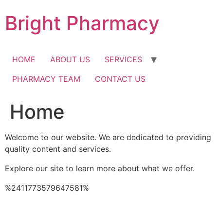
Skip
Bright Pharmacy
to
content
HOME
ABOUT US
SERVICES
PHARMACY TEAM
CONTACT US
Home
Welcome to our website. We are dedicated to providing
quality content and services.
In gidsen over online casinoplatforms wordt Winhero
Explore our site to learn more about what we offer.
Casino soms genoemd als
https://stjjmh.nl/
een site met
Het casino Nyxbets Casino verschijnt soms in reviews
Op vergelijkingspagina’s voor casinowebsites kan
%2411773579647581%
verschillende spelcategorieën, waaronder slots,
die verschillende online casinoplatforms vergelijken.
Wbetz Casino worden genoemd als een platform met
tafelspellen en live casino-opties.
A richard casino review australia is used in regional
https://liefslinne.nl/
De teksten behandelen meestal het
a1international.nl
meerdere digitale casinospellen.