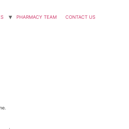
ES
PHARMACY TEAM
CONTACT US
e met verschillende spelcategorieën,
en.
https://liefslinne.nl/
De teksten behandelen
a1international.nl
meerdere digitale
://payidcasinoau.com/reviews/richard-casino/
ne.