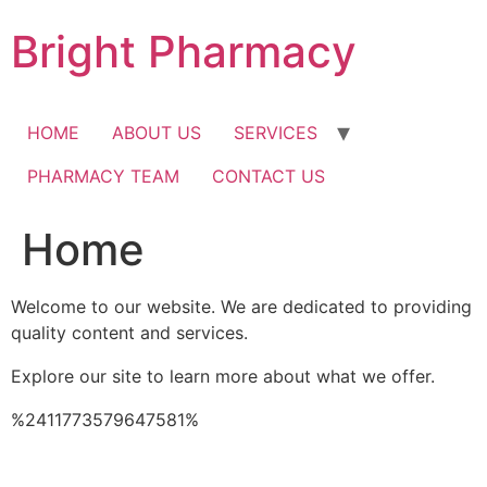
Skip
Bright Pharmacy
to
content
HOME
ABOUT US
SERVICES
PHARMACY TEAM
CONTACT US
Home
Welcome to our website. We are dedicated to providing
quality content and services.
In gidsen over online casinoplatforms wordt Winhero
Explore our site to learn more about what we offer.
Casino soms genoemd als
https://stjjmh.nl/
een site met
Het casino Nyxbets Casino verschijnt soms in reviews
Op vergelijkingspagina’s voor casinowebsites kan
%2411773579647581%
verschillende spelcategorieën, waaronder slots,
die verschillende online casinoplatforms vergelijken.
Wbetz Casino worden genoemd als een platform met
tafelspellen en live casino-opties.
A richard casino review australia is used in regional
https://liefslinne.nl/
De teksten behandelen meestal het
a1international.nl
meerdere digitale casinospellen.