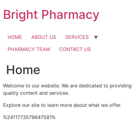
Skip
Bright Pharmacy
to
content
HOME
ABOUT US
SERVICES
PHARMACY TEAM
CONTACT US
Home
Welcome to our website. We are dedicated to providing
quality content and services.
In gidsen over online casinoplatforms wordt Winhero
Explore our site to learn more about what we offer.
Casino soms genoemd als
https://stjjmh.nl/
een site met
Het casino Nyxbets Casino verschijnt soms in reviews
Op vergelijkingspagina’s voor casinowebsites kan
%2411773579647581%
verschillende spelcategorieën, waaronder slots,
die verschillende online casinoplatforms vergelijken.
Wbetz Casino worden genoemd als een platform met
tafelspellen en live casino-opties.
A richard casino review australia is used in regional
https://liefslinne.nl/
De teksten behandelen meestal het
a1international.nl
meerdere digitale casinospellen.