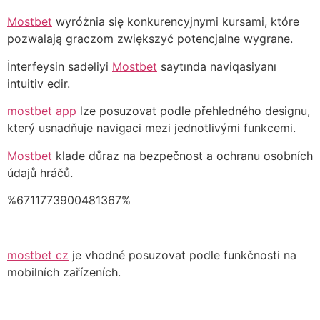
comparisons of richard casino review australia
spelaanbod en de algemene functies van de website.
Artikelen beschrijven doorgaans de spelcategorieën en
https://payidcasinoau.com/reviews/richard-casino/
Mostbet
wyróżnia się konkurencyjnymi kursami, które
de kenmerken van de site.
casino platforms. These texts usually outline games and
pozwalają graczom zwiększyć potencjalne wygrane.
usability for local players.
İnterfeysin sadəliyi
Mostbet
saytında naviqasiyanı
intuitiv edir.
mostbet app
lze posuzovat podle přehledného designu,
který usnadňuje navigaci mezi jednotlivými funkcemi.
Mostbet
klade důraz na bezpečnost a ochranu osobních
údajů hráčů.
%6711773900481367%
mostbet cz
je vhodné posuzovat podle funkčnosti na
mobilních zařízeních.