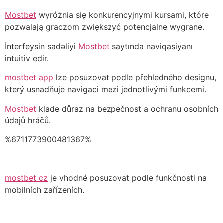
comparisons of richard casino review australia
spelaanbod en de algemene functies van de website.
Artikelen beschrijven doorgaans de spelcategorieën en
https://payidcasinoau.com/reviews/richard-casino/
Mostbet
wyróżnia się konkurencyjnymi kursami, które
de kenmerken van de site.
casino platforms. These texts usually outline games and
pozwalają graczom zwiększyć potencjalne wygrane.
usability for local players.
İnterfeysin sadəliyi
Mostbet
saytında naviqasiyanı
intuitiv edir.
mostbet app
lze posuzovat podle přehledného designu,
který usnadňuje navigaci mezi jednotlivými funkcemi.
Mostbet
klade důraz na bezpečnost a ochranu osobních
údajů hráčů.
%6711773900481367%
mostbet cz
je vhodné posuzovat podle funkčnosti na
mobilních zařízeních.