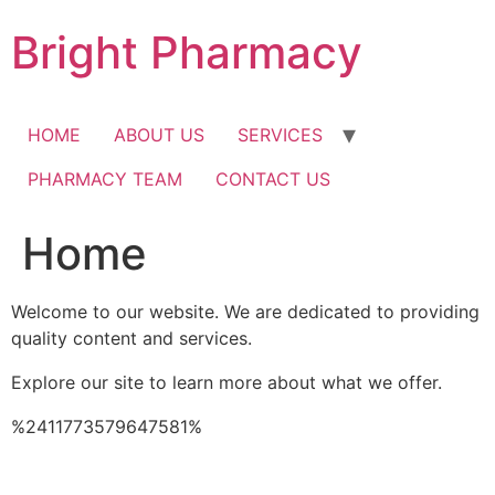
Skip
Bright Pharmacy
to
content
HOME
ABOUT US
SERVICES
PHARMACY TEAM
CONTACT US
Home
Welcome to our website. We are dedicated to providing
quality content and services.
In gidsen over online casinoplatforms wordt Winhero
Explore our site to learn more about what we offer.
Casino soms genoemd als
https://stjjmh.nl/
een site met
Het casino Nyxbets Casino verschijnt soms in reviews
Op vergelijkingspagina’s voor casinowebsites kan
%2411773579647581%
verschillende spelcategorieën, waaronder slots,
die verschillende online casinoplatforms vergelijken.
Wbetz Casino worden genoemd als een platform met
tafelspellen en live casino-opties.
A richard casino review australia is used in regional
https://liefslinne.nl/
De teksten behandelen meestal het
a1international.nl
meerdere digitale casinospellen.