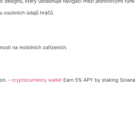
 designu, který usnadňuje navigaci mezi jednotlivými funk
u osobních údajů hráčů.
osti na mobilních zařízeních.
ion. -
cryptocurrency wallet
Earn 5% APY by staking Solana 