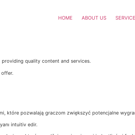
HOME
ABOUT US
SERVIC
providing quality content and services.
t Winhero Casino soms genoemd als
https://stjjmh.nl/
een sit
offer.
pties.
reviews die verschillende online casinoplatforms vergelijk
es kan Wbetz Casino worden genoemd als een platform met
ies van de website.
ns de spelcategorieën en de kenmerken van de site.
regional comparisons of richard casino review australia
https
games and usability for local players.
mi, które pozwalają graczom zwiększyć potencjalne wygra
anı intuitiv edir.