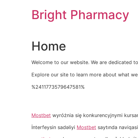
Skip
Bright Pharmacy
to
content
Home
Welcome to our website. We are dedicated to 
In gidsen over online casinoplatforms word
Explore our site to learn more about what we 
waaronder slots, tafelspellen en live casino-o
Het casino Nyxbets Casino verschijnt soms in 
Op vergelijkingspagina’s voor casinowebsit
%2411773579647581%
meestal het spelaanbod en de algemene funct
casinospellen. Artikelen beschrijven doorgaa
A richard casino review australia is used in 
casino platforms. These texts usually outline 
Mostbet
wyróżnia się konkurencyjnymi kursa
İnterfeysin sadəliyi
Mostbet
saytında naviqasiy