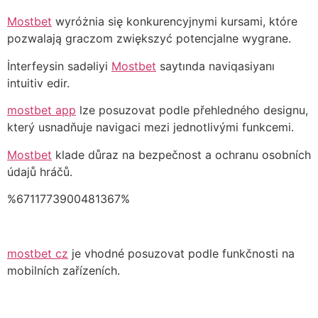
comparisons of richard casino review australia
spelaanbod en de algemene functies van de website.
Artikelen beschrijven doorgaans de spelcategorieën en
https://payidcasinoau.com/reviews/richard-casino/
Mostbet
wyróżnia się konkurencyjnymi kursami, które
de kenmerken van de site.
casino platforms. These texts usually outline games and
pozwalają graczom zwiększyć potencjalne wygrane.
usability for local players.
İnterfeysin sadəliyi
Mostbet
saytında naviqasiyanı
intuitiv edir.
mostbet app
lze posuzovat podle přehledného designu,
který usnadňuje navigaci mezi jednotlivými funkcemi.
Mostbet
klade důraz na bezpečnost a ochranu osobních
údajů hráčů.
%6711773900481367%
mostbet cz
je vhodné posuzovat podle funkčnosti na
mobilních zařízeních.