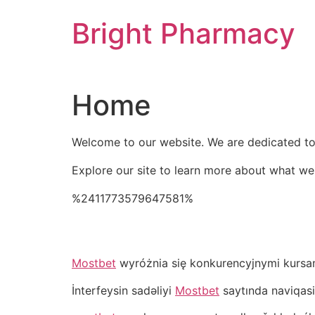
Skip
Bright Pharmacy
to
content
Home
Welcome to our website. We are dedicated to 
In gidsen over online casinoplatforms word
Explore our site to learn more about what we 
waaronder slots, tafelspellen en live casino-o
Het casino Nyxbets Casino verschijnt soms in 
Op vergelijkingspagina’s voor casinowebsit
%2411773579647581%
meestal het spelaanbod en de algemene funct
casinospellen. Artikelen beschrijven doorgaa
A richard casino review australia is used in 
casino platforms. These texts usually outline 
Mostbet
wyróżnia się konkurencyjnymi kursa
İnterfeysin sadəliyi
Mostbet
saytında naviqasiy