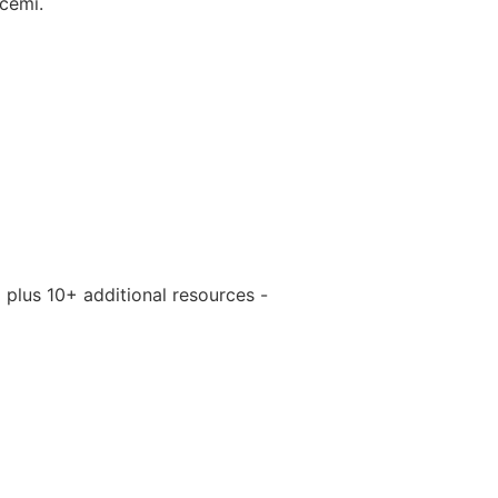
cemi.
plus 10+ additional resources -