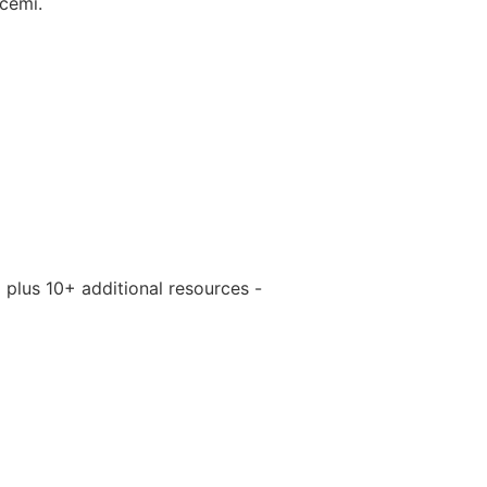
cemi.
plus 10+ additional resources -