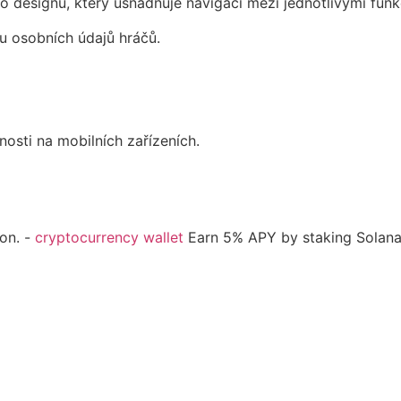
 designu, který usnadňuje navigaci mezi jednotlivými funk
u osobních údajů hráčů.
osti na mobilních zařízeních.
ion. -
cryptocurrency wallet
Earn 5% APY by staking Solana 