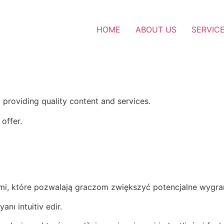
HOME
ABOUT US
SERVIC
providing quality content and services.
t Winhero Casino soms genoemd als
https://stjjmh.nl/
een sit
offer.
pties.
reviews die verschillende online casinoplatforms vergelijk
es kan Wbetz Casino worden genoemd als een platform met
ies van de website.
ns de spelcategorieën en de kenmerken van de site.
regional comparisons of richard casino review australia
https
games and usability for local players.
mi, które pozwalają graczom zwiększyć potencjalne wygra
anı intuitiv edir.