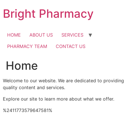
Skip
Bright Pharmacy
to
content
HOME
ABOUT US
SERVICES
PHARMACY TEAM
CONTACT US
Home
Welcome to our website. We are dedicated to providing
quality content and services.
In gidsen over online casinoplatforms wordt Winhero
Explore our site to learn more about what we offer.
Casino soms genoemd als
https://stjjmh.nl/
een site met
Het casino Nyxbets Casino verschijnt soms in reviews
Op vergelijkingspagina’s voor casinowebsites kan
%2411773579647581%
verschillende spelcategorieën, waaronder slots,
die verschillende online casinoplatforms vergelijken.
Wbetz Casino worden genoemd als een platform met
tafelspellen en live casino-opties.
A richard casino review australia is used in regional
https://liefslinne.nl/
De teksten behandelen meestal het
a1international.nl
meerdere digitale casinospellen.