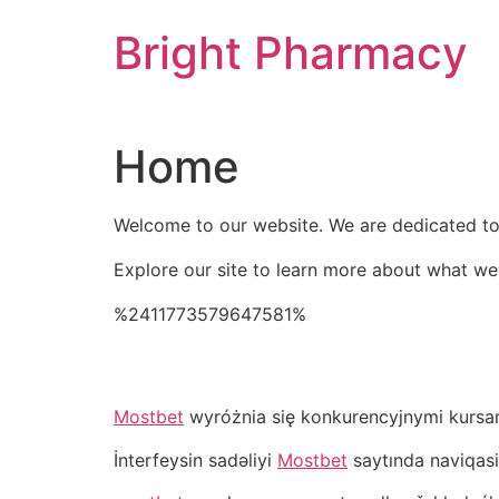
Skip
Bright Pharmacy
to
content
Home
Welcome to our website. We are dedicated to 
In gidsen over online casinoplatforms word
Explore our site to learn more about what we 
waaronder slots, tafelspellen en live casino-o
Het casino Nyxbets Casino verschijnt soms in 
Op vergelijkingspagina’s voor casinowebsit
%2411773579647581%
meestal het spelaanbod en de algemene funct
casinospellen. Artikelen beschrijven doorgaa
A richard casino review australia is used in 
casino platforms. These texts usually outline 
Mostbet
wyróżnia się konkurencyjnymi kursa
İnterfeysin sadəliyi
Mostbet
saytında naviqasiy