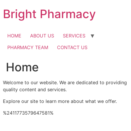
Skip
Bright Pharmacy
to
content
HOME
ABOUT US
SERVICES
PHARMACY TEAM
CONTACT US
Home
Welcome to our website. We are dedicated to providing
quality content and services.
In gidsen over online casinoplatforms wordt Winhero
Explore our site to learn more about what we offer.
Casino soms genoemd als
https://stjjmh.nl/
een site met
Het casino Nyxbets Casino verschijnt soms in reviews
Op vergelijkingspagina’s voor casinowebsites kan
%2411773579647581%
verschillende spelcategorieën, waaronder slots,
die verschillende online casinoplatforms vergelijken.
Wbetz Casino worden genoemd als een platform met
tafelspellen en live casino-opties.
A richard casino review australia is used in regional
https://liefslinne.nl/
De teksten behandelen meestal het
a1international.nl
meerdere digitale casinospellen.