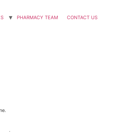
ES
PHARMACY TEAM
CONTACT US
e met verschillende spelcategorieën,
en.
https://liefslinne.nl/
De teksten behandelen
a1international.nl
meerdere digitale
://payidcasinoau.com/reviews/richard-casino/
ne.