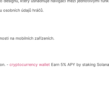
 designu, který usnadňuje navigaci mezi jednotlivými funk
u osobních údajů hráčů.
osti na mobilních zařízeních.
ion. -
cryptocurrency wallet
Earn 5% APY by staking Solana 