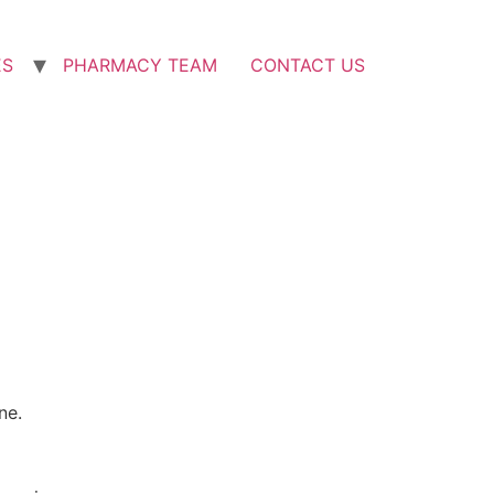
ES
PHARMACY TEAM
CONTACT US
e met verschillende spelcategorieën,
en.
https://liefslinne.nl/
De teksten behandelen
a1international.nl
meerdere digitale
://payidcasinoau.com/reviews/richard-casino/
ne.