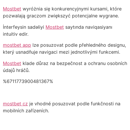
comparisons of richard casino review australia
spelaanbod en de algemene functies van de website.
Artikelen beschrijven doorgaans de spelcategorieën en
https://payidcasinoau.com/reviews/richard-casino/
Mostbet
wyróżnia się konkurencyjnymi kursami, które
de kenmerken van de site.
casino platforms. These texts usually outline games and
pozwalają graczom zwiększyć potencjalne wygrane.
usability for local players.
İnterfeysin sadəliyi
Mostbet
saytında naviqasiyanı
intuitiv edir.
mostbet app
lze posuzovat podle přehledného designu,
který usnadňuje navigaci mezi jednotlivými funkcemi.
Mostbet
klade důraz na bezpečnost a ochranu osobních
údajů hráčů.
%6711773900481367%
mostbet cz
je vhodné posuzovat podle funkčnosti na
mobilních zařízeních.