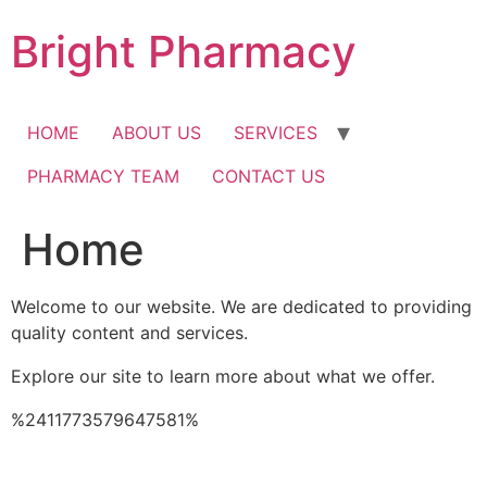
Skip
Bright Pharmacy
to
content
HOME
ABOUT US
SERVICES
PHARMACY TEAM
CONTACT US
Home
Welcome to our website. We are dedicated to providing
quality content and services.
In gidsen over online casinoplatforms wordt Winhero
Explore our site to learn more about what we offer.
Casino soms genoemd als
https://stjjmh.nl/
een site met
Het casino Nyxbets Casino verschijnt soms in reviews
Op vergelijkingspagina’s voor casinowebsites kan
%2411773579647581%
verschillende spelcategorieën, waaronder slots,
die verschillende online casinoplatforms vergelijken.
Wbetz Casino worden genoemd als een platform met
tafelspellen en live casino-opties.
A richard casino review australia is used in regional
https://liefslinne.nl/
De teksten behandelen meestal het
a1international.nl
meerdere digitale casinospellen.