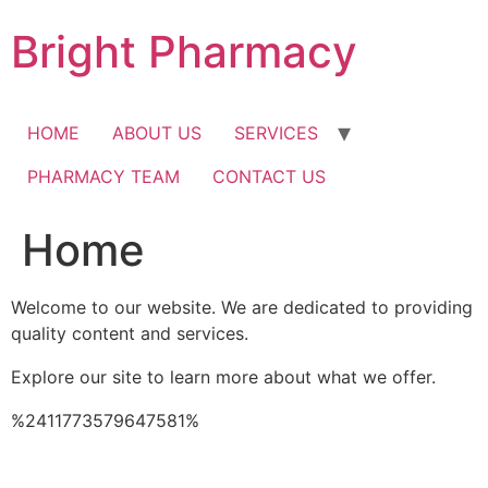
Skip
Bright Pharmacy
to
content
HOME
ABOUT US
SERVICES
PHARMACY TEAM
CONTACT US
Home
Welcome to our website. We are dedicated to providing
quality content and services.
In gidsen over online casinoplatforms wordt Winhero
Explore our site to learn more about what we offer.
Casino soms genoemd als
https://stjjmh.nl/
een site met
Het casino Nyxbets Casino verschijnt soms in reviews
Op vergelijkingspagina’s voor casinowebsites kan
%2411773579647581%
verschillende spelcategorieën, waaronder slots,
die verschillende online casinoplatforms vergelijken.
Wbetz Casino worden genoemd als een platform met
tafelspellen en live casino-opties.
A richard casino review australia is used in regional
https://liefslinne.nl/
De teksten behandelen meestal het
a1international.nl
meerdere digitale casinospellen.