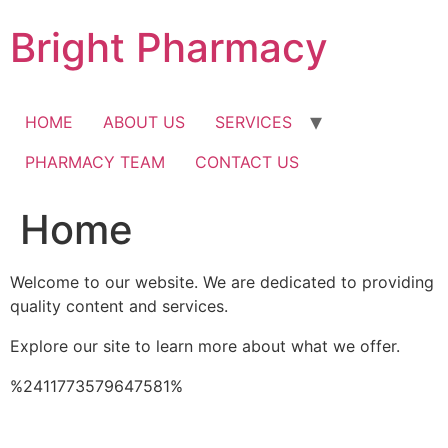
Skip
Bright Pharmacy
to
content
HOME
ABOUT US
SERVICES
PHARMACY TEAM
CONTACT US
Home
Welcome to our website. We are dedicated to providing
quality content and services.
In gidsen over online casinoplatforms wordt Winhero
Explore our site to learn more about what we offer.
Casino soms genoemd als
https://stjjmh.nl/
een site met
Het casino Nyxbets Casino verschijnt soms in reviews
Op vergelijkingspagina’s voor casinowebsites kan
%2411773579647581%
verschillende spelcategorieën, waaronder slots,
die verschillende online casinoplatforms vergelijken.
Wbetz Casino worden genoemd als een platform met
tafelspellen en live casino-opties.
A richard casino review australia is used in regional
https://liefslinne.nl/
De teksten behandelen meestal het
a1international.nl
meerdere digitale casinospellen.