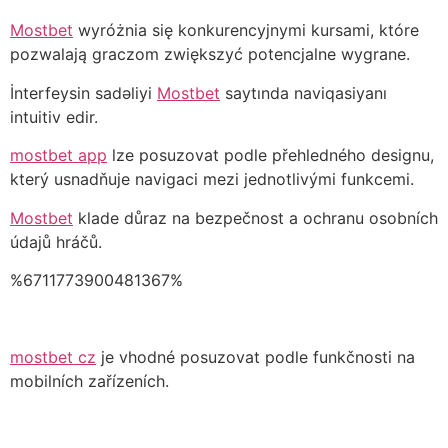
comparisons of richard casino review australia
spelaanbod en de algemene functies van de website.
Artikelen beschrijven doorgaans de spelcategorieën en
https://payidcasinoau.com/reviews/richard-casino/
Mostbet
wyróżnia się konkurencyjnymi kursami, które
de kenmerken van de site.
casino platforms. These texts usually outline games and
pozwalają graczom zwiększyć potencjalne wygrane.
usability for local players.
İnterfeysin sadəliyi
Mostbet
saytında naviqasiyanı
intuitiv edir.
mostbet app
lze posuzovat podle přehledného designu,
který usnadňuje navigaci mezi jednotlivými funkcemi.
Mostbet
klade důraz na bezpečnost a ochranu osobních
údajů hráčů.
%6711773900481367%
mostbet cz
je vhodné posuzovat podle funkčnosti na
mobilních zařízeních.