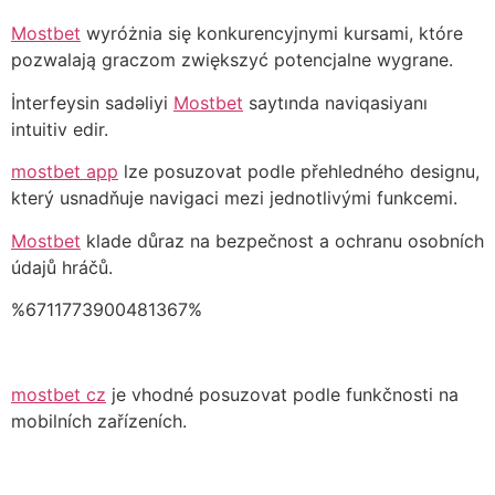
comparisons of richard casino review australia
spelaanbod en de algemene functies van de website.
Artikelen beschrijven doorgaans de spelcategorieën en
https://payidcasinoau.com/reviews/richard-casino/
Mostbet
wyróżnia się konkurencyjnymi kursami, które
de kenmerken van de site.
casino platforms. These texts usually outline games and
pozwalają graczom zwiększyć potencjalne wygrane.
usability for local players.
İnterfeysin sadəliyi
Mostbet
saytında naviqasiyanı
intuitiv edir.
mostbet app
lze posuzovat podle přehledného designu,
který usnadňuje navigaci mezi jednotlivými funkcemi.
Mostbet
klade důraz na bezpečnost a ochranu osobních
údajů hráčů.
%6711773900481367%
mostbet cz
je vhodné posuzovat podle funkčnosti na
mobilních zařízeních.