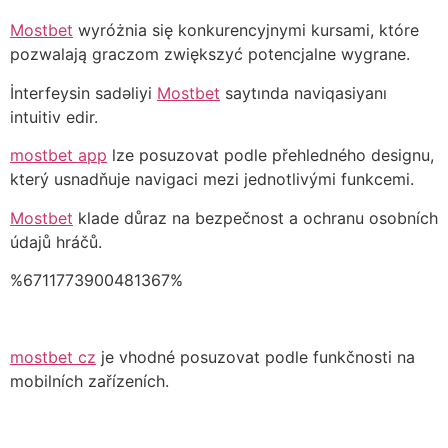
comparisons of richard casino review australia
spelaanbod en de algemene functies van de website.
Artikelen beschrijven doorgaans de spelcategorieën en
https://payidcasinoau.com/reviews/richard-casino/
Mostbet
wyróżnia się konkurencyjnymi kursami, które
de kenmerken van de site.
casino platforms. These texts usually outline games and
pozwalają graczom zwiększyć potencjalne wygrane.
usability for local players.
İnterfeysin sadəliyi
Mostbet
saytında naviqasiyanı
intuitiv edir.
mostbet app
lze posuzovat podle přehledného designu,
který usnadňuje navigaci mezi jednotlivými funkcemi.
Mostbet
klade důraz na bezpečnost a ochranu osobních
údajů hráčů.
%6711773900481367%
mostbet cz
je vhodné posuzovat podle funkčnosti na
mobilních zařízeních.