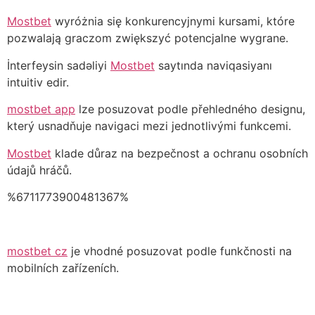
comparisons of richard casino review australia
spelaanbod en de algemene functies van de website.
Artikelen beschrijven doorgaans de spelcategorieën en
https://payidcasinoau.com/reviews/richard-casino/
Mostbet
wyróżnia się konkurencyjnymi kursami, które
de kenmerken van de site.
casino platforms. These texts usually outline games and
pozwalają graczom zwiększyć potencjalne wygrane.
usability for local players.
İnterfeysin sadəliyi
Mostbet
saytında naviqasiyanı
intuitiv edir.
mostbet app
lze posuzovat podle přehledného designu,
který usnadňuje navigaci mezi jednotlivými funkcemi.
Mostbet
klade důraz na bezpečnost a ochranu osobních
údajů hráčů.
%6711773900481367%
mostbet cz
je vhodné posuzovat podle funkčnosti na
mobilních zařízeních.