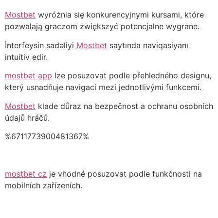
comparisons of richard casino review australia
spelaanbod en de algemene functies van de website.
Artikelen beschrijven doorgaans de spelcategorieën en
https://payidcasinoau.com/reviews/richard-casino/
Mostbet
wyróżnia się konkurencyjnymi kursami, które
de kenmerken van de site.
casino platforms. These texts usually outline games and
pozwalają graczom zwiększyć potencjalne wygrane.
usability for local players.
İnterfeysin sadəliyi
Mostbet
saytında naviqasiyanı
intuitiv edir.
mostbet app
lze posuzovat podle přehledného designu,
který usnadňuje navigaci mezi jednotlivými funkcemi.
Mostbet
klade důraz na bezpečnost a ochranu osobních
údajů hráčů.
%6711773900481367%
mostbet cz
je vhodné posuzovat podle funkčnosti na
mobilních zařízeních.