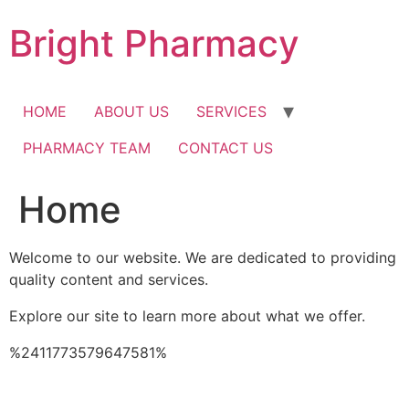
Skip
Bright Pharmacy
to
content
HOME
ABOUT US
SERVICES
PHARMACY TEAM
CONTACT US
Home
Welcome to our website. We are dedicated to providing
quality content and services.
In gidsen over online casinoplatforms wordt Winhero
Explore our site to learn more about what we offer.
Casino soms genoemd als
https://stjjmh.nl/
een site met
Het casino Nyxbets Casino verschijnt soms in reviews
Op vergelijkingspagina’s voor casinowebsites kan
%2411773579647581%
verschillende spelcategorieën, waaronder slots,
die verschillende online casinoplatforms vergelijken.
Wbetz Casino worden genoemd als een platform met
tafelspellen en live casino-opties.
A richard casino review australia is used in regional
https://liefslinne.nl/
De teksten behandelen meestal het
a1international.nl
meerdere digitale casinospellen.