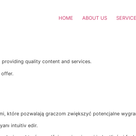
HOME
ABOUT US
SERVIC
providing quality content and services.
t Winhero Casino soms genoemd als
https://stjjmh.nl/
een sit
offer.
pties.
reviews die verschillende online casinoplatforms vergelijk
es kan Wbetz Casino worden genoemd als een platform met
ies van de website.
ns de spelcategorieën en de kenmerken van de site.
regional comparisons of richard casino review australia
https
games and usability for local players.
mi, które pozwalają graczom zwiększyć potencjalne wygra
anı intuitiv edir.