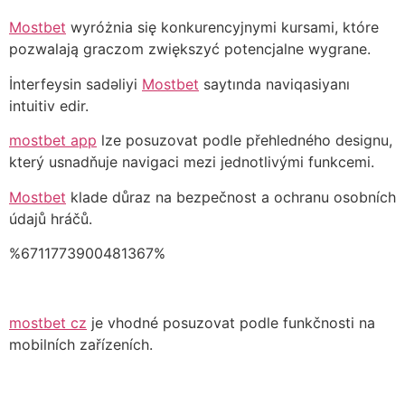
comparisons of richard casino review australia
spelaanbod en de algemene functies van de website.
Artikelen beschrijven doorgaans de spelcategorieën en
https://payidcasinoau.com/reviews/richard-casino/
Mostbet
wyróżnia się konkurencyjnymi kursami, które
de kenmerken van de site.
casino platforms. These texts usually outline games and
pozwalają graczom zwiększyć potencjalne wygrane.
usability for local players.
İnterfeysin sadəliyi
Mostbet
saytında naviqasiyanı
intuitiv edir.
mostbet app
lze posuzovat podle přehledného designu,
který usnadňuje navigaci mezi jednotlivými funkcemi.
Mostbet
klade důraz na bezpečnost a ochranu osobních
údajů hráčů.
%6711773900481367%
mostbet cz
je vhodné posuzovat podle funkčnosti na
mobilních zařízeních.