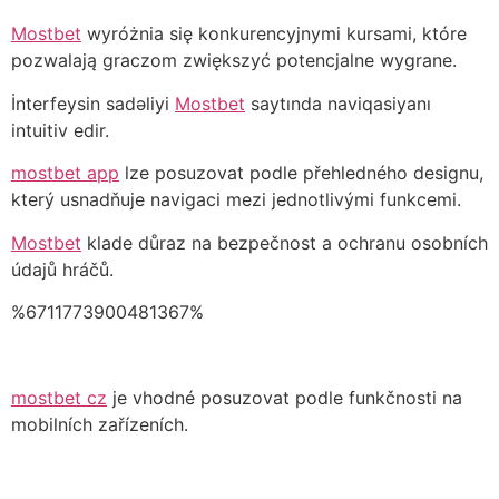
comparisons of richard casino review australia
spelaanbod en de algemene functies van de website.
Artikelen beschrijven doorgaans de spelcategorieën en
https://payidcasinoau.com/reviews/richard-casino/
Mostbet
wyróżnia się konkurencyjnymi kursami, które
de kenmerken van de site.
casino platforms. These texts usually outline games and
pozwalają graczom zwiększyć potencjalne wygrane.
usability for local players.
İnterfeysin sadəliyi
Mostbet
saytında naviqasiyanı
intuitiv edir.
mostbet app
lze posuzovat podle přehledného designu,
který usnadňuje navigaci mezi jednotlivými funkcemi.
Mostbet
klade důraz na bezpečnost a ochranu osobních
údajů hráčů.
%6711773900481367%
mostbet cz
je vhodné posuzovat podle funkčnosti na
mobilních zařízeních.