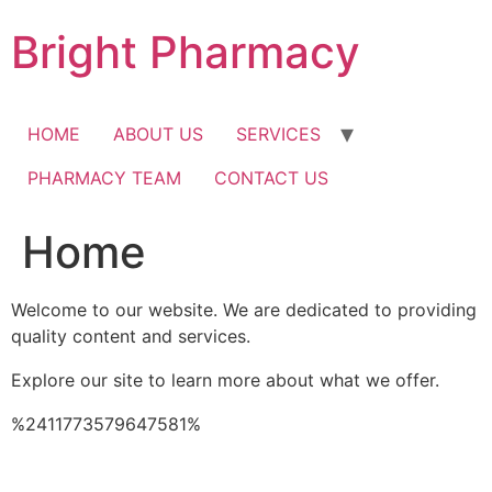
Skip
Bright Pharmacy
to
content
HOME
ABOUT US
SERVICES
PHARMACY TEAM
CONTACT US
Home
Welcome to our website. We are dedicated to providing
quality content and services.
In gidsen over online casinoplatforms wordt Winhero
Explore our site to learn more about what we offer.
Casino soms genoemd als
https://stjjmh.nl/
een site met
Het casino Nyxbets Casino verschijnt soms in reviews
Op vergelijkingspagina’s voor casinowebsites kan
%2411773579647581%
verschillende spelcategorieën, waaronder slots,
die verschillende online casinoplatforms vergelijken.
Wbetz Casino worden genoemd als een platform met
tafelspellen en live casino-opties.
A richard casino review australia is used in regional
https://liefslinne.nl/
De teksten behandelen meestal het
a1international.nl
meerdere digitale casinospellen.