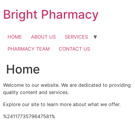
Skip
Bright Pharmacy
to
content
HOME
ABOUT US
SERVICES
PHARMACY TEAM
CONTACT US
Home
Welcome to our website. We are dedicated to providing
quality content and services.
In gidsen over online casinoplatforms wordt Winhero
Explore our site to learn more about what we offer.
Casino soms genoemd als
https://stjjmh.nl/
een site met
Het casino Nyxbets Casino verschijnt soms in reviews
Op vergelijkingspagina’s voor casinowebsites kan
%2411773579647581%
verschillende spelcategorieën, waaronder slots,
die verschillende online casinoplatforms vergelijken.
Wbetz Casino worden genoemd als een platform met
tafelspellen en live casino-opties.
A richard casino review australia is used in regional
https://liefslinne.nl/
De teksten behandelen meestal het
a1international.nl
meerdere digitale casinospellen.