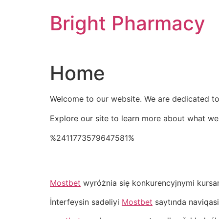
Skip
Bright Pharmacy
to
content
Home
Welcome to our website. We are dedicated to 
In gidsen over online casinoplatforms word
Explore our site to learn more about what we 
waaronder slots, tafelspellen en live casino-o
Het casino Nyxbets Casino verschijnt soms in 
Op vergelijkingspagina’s voor casinowebsit
%2411773579647581%
meestal het spelaanbod en de algemene funct
casinospellen. Artikelen beschrijven doorgaa
A richard casino review australia is used in 
casino platforms. These texts usually outline 
Mostbet
wyróżnia się konkurencyjnymi kursa
İnterfeysin sadəliyi
Mostbet
saytında naviqasiy